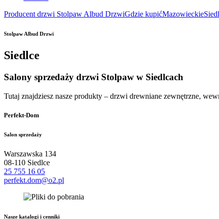
Producent drzwi Stolpaw Albud Drzwi
Gdzie kupić
Mazowieckie
Sied
Stolpaw Albud Drzwi
Siedlce
Salony sprzedaży drzwi Stolpaw w Siedlcach
Tutaj znajdziesz nasze produkty – drzwi drewniane zewnętrzne, we
Perfekt-Dom
Salon sprzedaży
Warszawska 134
08-110 Siedlce
25 755 16 05
perfekt.dom@o2.pl
Nasze katalogi i cenniki