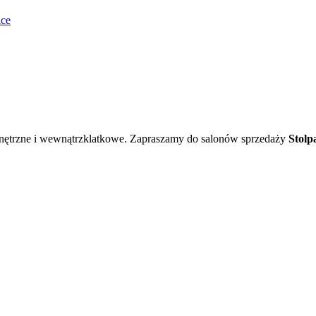
lce
wnętrzne i wewnątrzklatkowe. Zapraszamy do salonów sprzedaży
Stolp