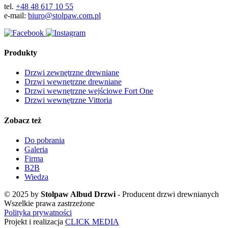
tel.
+48 48 617 10 55
e-mail:
biuro@stolpaw.com.pl
Produkty
Drzwi zewnętrzne drewniane
Drzwi wewnętrzne drewniane
Drzwi wewnętrzne wejściowe Fort One
Drzwi wewnętrzne Vittoria
Zobacz też
Do pobrania
Galeria
Firma
B2B
Wiedza
© 2025 by
Stolpaw Albud Drzwi
- Producent drzwi drewnianych
Wszelkie prawa zastrzeżone
Polityka prywatności
Projekt i realizacja
CLICK MEDIA