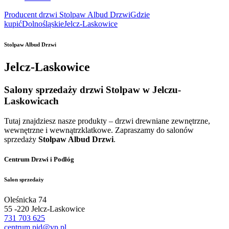
Producent drzwi Stolpaw Albud Drzwi
Gdzie
kupić
Dolnośląskie
Jelcz-Laskowice
Stolpaw Albud Drzwi
Jelcz-Laskowice
Salony sprzedaży drzwi Stolpaw w Jelczu-
Laskowicach
Tutaj znajdziesz nasze produkty – drzwi drewniane zewnętrzne,
wewnętrzne i wewnątrzklatkowe. Zapraszamy do salonów
sprzedaży
Stolpaw Albud Drzwi
.
Centrum Drzwi i Podłóg
Salon sprzedaży
Oleśnicka 74
55 -220 Jelcz-Laskowice
731 703 625
centrum.pid@vp.pl