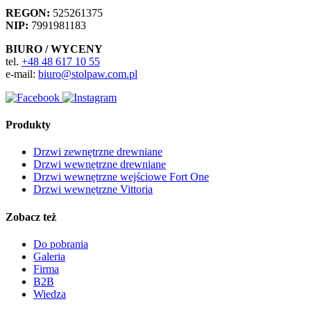
REGON:
525261375
NIP:
7991981183
BIURO / WYCENY
tel.
+48 48 617 10 55
e-mail:
biuro@stolpaw.com.pl
Produkty
Drzwi zewnętrzne drewniane
Drzwi wewnętrzne drewniane
Drzwi wewnętrzne wejściowe Fort One
Drzwi wewnętrzne Vittoria
Zobacz też
Do pobrania
Galeria
Firma
B2B
Wiedza