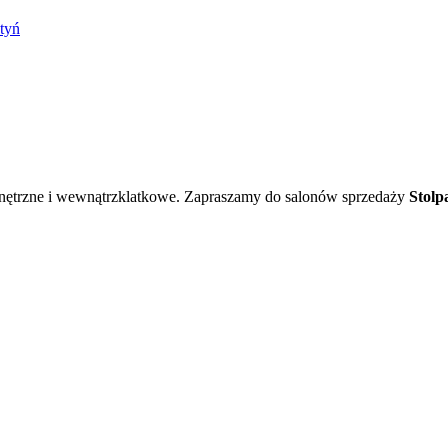
tyń
wnętrzne i wewnątrzklatkowe. Zapraszamy do salonów sprzedaży
Stolp