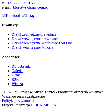
tel.
+48 48 617 10 55
e-mail:
biuro@stolpaw.com.pl
Produkty
Drzwi zewnętrzne drewniane
Drzwi wewnętrzne drewniane
Drzwi wewnętrzne wejściowe Fort One
Drzwi wewnętrzne Vittoria
Zobacz też
Do pobrania
Galeria
Firma
B2B
Wiedza
© 2025 by
Stolpaw Albud Drzwi
- Producent drzwi drewnianych
Wszelkie prawa zastrzeżone
Polityka prywatności
Projekt i realizacja
CLICK MEDIA