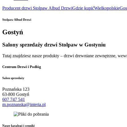
Producent drzwi Stolpaw Albud Drzwi
Gdzie kupić
Wielkopolskie
Gos
Stolpaw Albud Drzwi
Gostyń
Salony sprzedaży drzwi Stolpaw w Gostyniu
Tutaj znajdziesz nasze produkty – drzwi drewniane zewnętrzne, we
Centrum Drzwi i Podłóg
Salon sprzedaży
Poznańska 123
63-800 Gostyń
607 747 541
m.poznanska@interia.pl
Nasze katalogi i cenniki