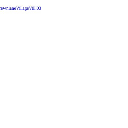
rewniane
Village
Vill 03