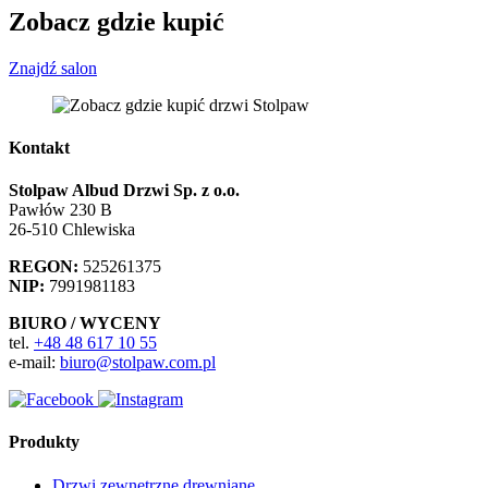
Zobacz gdzie kupić
Znajdź salon
Kontakt
Stolpaw Albud Drzwi Sp. z o.o.
Pawłów 230 B
26-510 Chlewiska
REGON:
525261375
NIP:
7991981183
BIURO / WYCENY
tel.
+48 48 617 10 55
e-mail:
biuro@stolpaw.com.pl
Produkty
Drzwi zewnętrzne drewniane