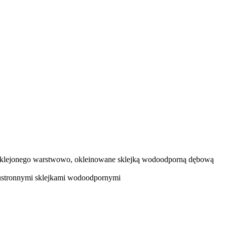
klejonego warstwowo, okleinowane sklejką wodoodporną dębową
ustronnymi sklejkami wodoodpornymi