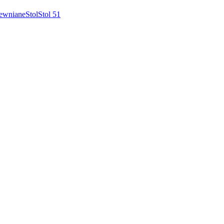
rewniane
Stol
Stol 51