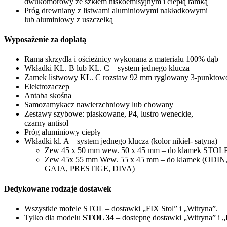
dwukomorowy ze szkłem niskoemisyjnym i ciepłą ramką
Próg drewniany z listwami aluminiowymi nakładkowymi
lub aluminiowy z uszczelką
Wyposażenie za dopłatą
Rama skrzydła i ościeżnicy wykonana z materiału 100% dąb
Wkładki KL. B lub KL. C – system jednego klucza
Zamek listwowy KL. C rozstaw 92 mm ryglowany 3-punktow
Elektrozaczep
Antaba skośna
Samozamykacz nawierzchniowy lub chowany
Zestawy szybowe: piaskowane, P4, lustro weneckie,
czarny antisol
Próg aluminiowy ciepły
Wkładki kl. A – system jednego klucza (kolor nikiel- satyna)
Zew 45 x 50 mm wew. 50 x 45 mm – do klamek STO
Zew 45x 55 mm Wew. 55 x 45 mm – do klamek (ODI
GAJA, PRESTIGE, DIVA)
Dedykowane rodzaje dostawek
Wszystkie mofele STOL – dostawki „FIX Stol” i „Witryna”.
Tylko dla modelu
STOL 34
– dostepnę dostawki „Witryna” i „