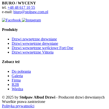
BIURO / WYCENY
tel.
+48 48 617 10 55
e-mail:
biuro@stolpaw.com.pl
Produkty
Drzwi zewnętrzne drewniane
Drzwi wewnętrzne drewniane
Drzwi wewnętrzne wejściowe Fort One
Drzwi wewnętrzne Vittoria
Zobacz też
Do pobrania
Galeria
Firma
B2B
Wiedza
© 2025 by
Stolpaw Albud Drzwi
- Producent drzwi drewnianych
Wszelkie prawa zastrzeżone
Polityka prywatności