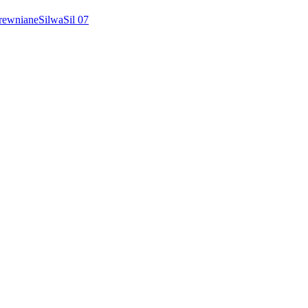
rewniane
Silwa
Sil 07