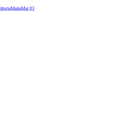
ttoria
Matia
Mat 03