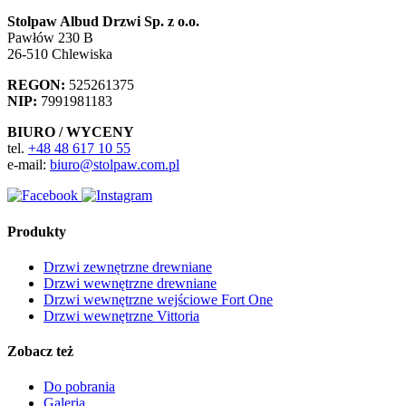
Stolpaw Albud Drzwi Sp. z o.o.
Pawłów 230 B
26-510 Chlewiska
REGON:
525261375
NIP:
7991981183
BIURO / WYCENY
tel.
+48 48 617 10 55
e-mail:
biuro@stolpaw.com.pl
Produkty
Drzwi zewnętrzne drewniane
Drzwi wewnętrzne drewniane
Drzwi wewnętrzne wejściowe Fort One
Drzwi wewnętrzne Vittoria
Zobacz też
Do pobrania
Galeria