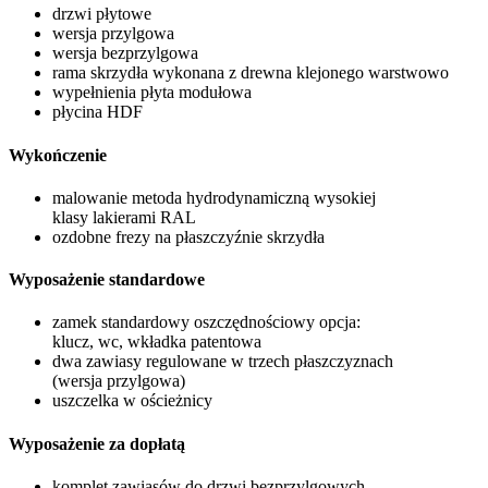
drzwi płytowe
wersja przylgowa
wersja bezprzylgowa
rama skrzydła wykonana z drewna klejonego warstwowo
wypełnienia płyta modułowa
płycina HDF
Wykończenie
malowanie metoda hydrodynamiczną wysokiej
klasy lakierami RAL
ozdobne frezy na płaszczyźnie skrzydła
Wyposażenie standardowe
zamek standardowy oszczędnościowy opcja:
klucz, wc, wkładka patentowa
dwa zawiasy regulowane w trzech płaszczyznach
(wersja przylgowa)
uszczelka w ościeżnicy
Wyposażenie za dopłatą
komplet zawiasów do drzwi bezprzylgowych