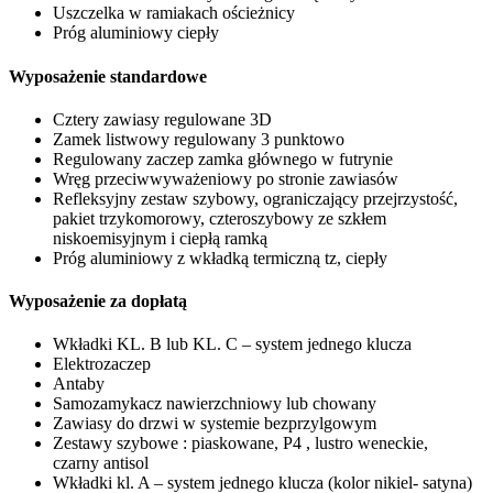
Uszczelka w ramiakach ościeżnicy
Próg aluminiowy ciepły
Wyposażenie standardowe
Cztery zawiasy regulowane 3D
Zamek listwowy regulowany 3 punktowo
Regulowany zaczep zamka głównego w futrynie
Wręg przeciwwyważeniowy po stronie zawiasów
Refleksyjny zestaw szybowy, ograniczający przejrzystość,
pakiet trzykomorowy, czteroszybowy ze szkłem
niskoemisyjnym i ciepłą ramką
Próg aluminiowy z wkładką termiczną tz, ciepły
Wyposażenie za dopłatą
Wkładki KL. B lub KL. C – system jednego klucza
Elektrozaczep
Antaby
Samozamykacz nawierzchniowy lub chowany
Zawiasy do drzwi w systemie bezprzylgowym
Zestawy szybowe : piaskowane, P4 , lustro weneckie,
czarny antisol
Wkładki kl. A – system jednego klucza (kolor nikiel- satyna)