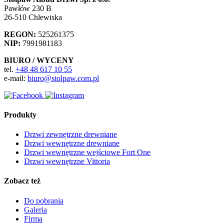
Pawłów 230 B
26-510 Chlewiska
REGON:
525261375
NIP:
7991981183
BIURO / WYCENY
tel.
+48 48 617 10 55
e-mail:
biuro@stolpaw.com.pl
Produkty
Drzwi zewnętrzne drewniane
Drzwi wewnętrzne drewniane
Drzwi wewnętrzne wejściowe Fort One
Drzwi wewnętrzne Vittoria
Zobacz też
Do pobrania
Galeria
Firma