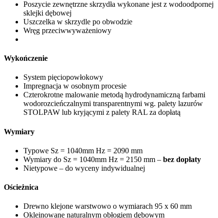
Poszycie zewnętrzne skrzydła wykonane jest z wodoodpornej
sklejki dębowej
Uszczelka w skrzydle po obwodzie
Wręg przeciwwyważeniowy
Wykończenie
System pięciopowłokowy
Impregnacja w osobnym procesie
Czterokrotne malowanie metodą hydrodynamiczną farbami
wodorozcieńczalnymi transparentnymi wg. palety lazurów
STOLPAW lub kryjącymi z palety RAL za dopłatą
Wymiary
Typowe Sz = 1040mm Hz = 2090 mm
Wymiary do Sz = 1040mm Hz = 2150 mm –
bez dopłaty
Nietypowe – do wyceny indywidualnej
Ościeżnica
Drewno klejone warstwowo o wymiarach 95 x 60 mm
Okleinowane naturalnym obłogiem dębowym